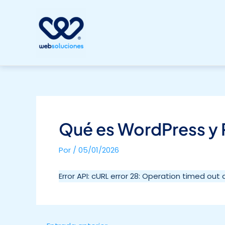
Ir
al
contenido
Qué es WordPress y 
Por
/
05/01/2026
Error API: cURL error 28: Operation timed out